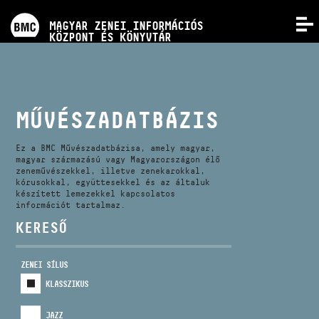
PROGRAMOK
MAGYAR ZENEI INFORMÁCIÓS
MENÜ
KÖZPONT ÉS KÖNYVTÁR
VERSENYEK
KÉPZÉSEK
MŰVÉSZADATBÁZIS
KIADVÁNYOK
Ez a BMC Művészadatbázisa, amely magyar,
magyar származású vagy Magyarországon élő
zeneművészekkel, illetve zenekarokkal,
kórusokkal, együttesekkel és az általuk
RÓLUNK
készített lemezekkel kapcsolatos
információt tartalmaz.
KERESŐ
KAPCSOLAT
ZENEI SÍLUS
VIDEÓ GALÉRIA
KLASSZIKUS
JAZZ