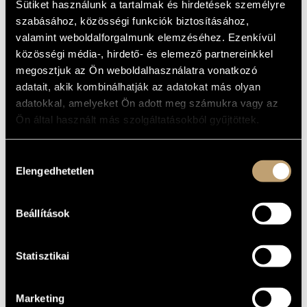
Sütiket használunk a tartalmak és hirdetések személyre
MŰVÉSZADATBÁZIS
ALAPADATOK
szabásához, közösségi funkciók biztosításához,
valamint weboldalforgalmunk elemzéséhez. Ezenkívül
ZENEMŰ-ADATBÁZIS
Naxos
KIADÓ
közösségi média-, hirdető- és elemező partnereinkkel
8.550827
KATALÓGUSSZÁMA
megosztjuk az Ön weboldalhasználatra vonatkozó
ZENEI KÖNYVTÁR, ONLINE KATALÓGUS
1993
adatait, akik kombinálhatják az adatokat más olyan
MEGJELENÉS
ÉVE
adatokkal, amelyeket Ön adott meg számukra vagy az
Részletes adatok
RÉSZLETEK
Ön által használt más szolgáltatásokból gyűjtöttek.
Failoni Kamarazenekar (Budapest Failoni Chamber
KÖZREMŰKÖDŐK
Orchestra)
/
Magyar Rádió Énekkara (Hungarian Radio Choir)
Hozzájárulás
/
Antal Mátyás
Elengedhetetlen
kiválasztása
Slovak Philharmonic Orceehstra, Capella Istropolitana,
TOVÁBBI
Scholars Baroque Ensamble, Oxford Camerata stb.
KÖZREMŰKÖDŐK
Beállítások
Szerzők: J.S.Bach, Handel, Allegri, Mozart, Palestrina
TOVÁBBI
SZERZŐK,
MŰVEK
Statisztikai
Marketing