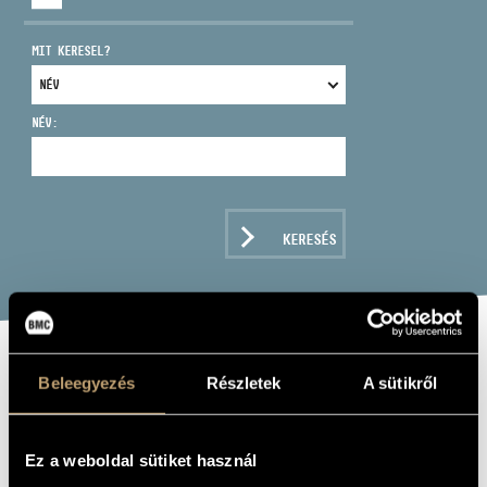
MIT KERESEL?
NÉV:
CÍM
EMAIL
infokozpont@bmc.hu
KERESÉS
TELEFON
NYITVA TARTÁS
CHORAL
Beleegyezés
Részletek
A sütikről
MASTERPIECES
Ez a weboldal sütiket használ
Album