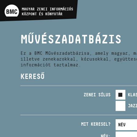
MŰVÉSZADATBÁZIS
MAGYAR ZENEI INFORMÁCIÓS
KÖZPONT ÉS KÖNYVTÁR
ZENEMŰ-ADATBÁZIS
MŰVÉSZADATBÁZIS
ZENEI KÖNYVTÁR, ONLINE
KATALÓGUS
Ez a BMC Művészadatbázisa, amely magyar, m
illetve zenekarokkal, kórusokkal, együttes
információt tartalmaz.
KERESŐ
ZENEI SÍLUS
KLA
JAZ
MIT KERESEL?
NÉV: