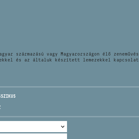
HÍREK
CÍM
VERSENYEK
EMAIL
infokozpont@bmc.hu
KIADVÁNYOK
TELEFON
agyar származású vagy Magyarországon élő zeneművés
KAPCSOLAT
ekkel és az általuk készített lemezekkel kapcsolat
NYITVA TARTÁS
SSZIKUS
Z