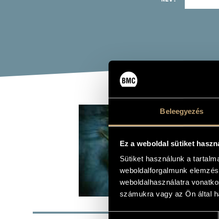
OLÁ
Beleegyezés
CHA
HUN
Ez a weboldal sütiket haszn
Sütiket használunk a tartal
weboldalforgalmunk elemzésé
Album
weboldalhasználatra vonatko
számukra vagy az Ön által ha
ALAP
Hozzájárulás