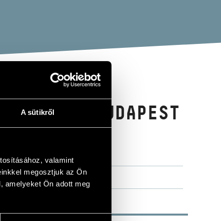
ER FEAT. BUDAPEST
A sütikről
MIDNIGHT:
tosításához, valamint
einkkel megosztjuk az Ön
l, amelyeket Ön adott meg