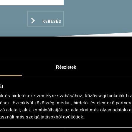
KERESÉS
H KÁLMÁN & LEHEL PÉT
Részletek
MBER SIMPHONY, TRIO 
GARIAN RHAPSODY
ál
mak és hirdetések személyre szabásához, közösségi funkciók biz
hez. Ezenkívül közösségi média-, hirdető- és elemező partner
zó adatait, akik kombinálhatják az adatokat más olyan adatokka
sznált más szolgáltatásokból gyűjtöttek.
ADATOK