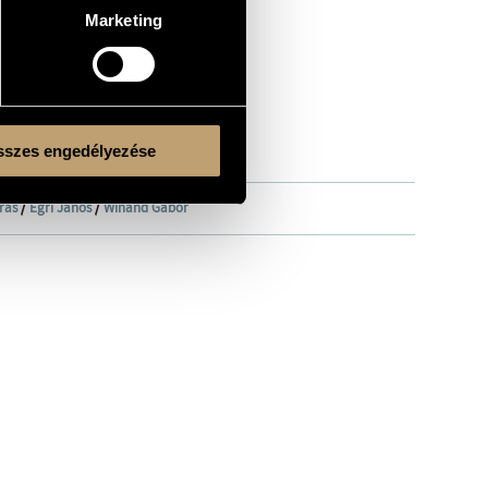
Marketing
szes engedélyezése
rás
/
Egri János
/
Winand Gábor