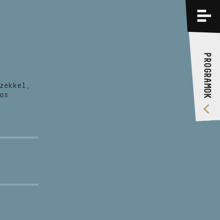
PROGRAMOK
KÉPZÉSEK
PROGRAMOK
RÓLUNK
zekkel,
VIDEÓ GALÉRIA
os