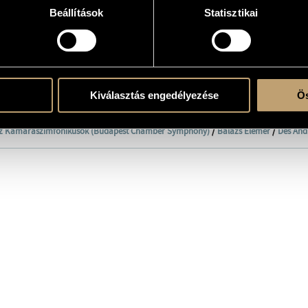
ational co.
Beállítások
Statisztikai
atok
Kiválasztás engedélyezése
Ös
/
Oláh Kálmán
z Kamaraszimfonikusok (Budapest Chamber Symphony)
/
Balázs Elemér
/
Dés And