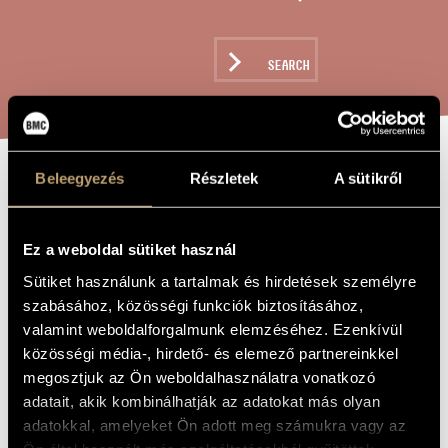
ARTIST DATABASE
COMPOSITION DATABASE
SEARCH
MUSIC LIBRARY, ONLINE CATALOG
Beleegyezés
Részletek
A sütikről
GAMES VII/21 -
TITLE OF
THE WORK
...SI INCA
Ez a weboldal sütiket használ
DOUA CUVINTE
Sütiket használunk a tartalmak és hirdetések személyre
LUI ANATOL...
szabásához, közösségi funkciók biztosításához,
(IN AMINTIREA
valamint weboldalforgalmunk elemzéséhez. Ezenkívül
közösségi média-, hirdető- és elemező partnereinkkel
LUI ANATOL
megosztjuk az Ön weboldalhasználatra vonatkozó
VIERU)
adatait, akik kombinálhatják az adatokat más olyan
adatokkal, amelyeket Ön adott meg számukra vagy az