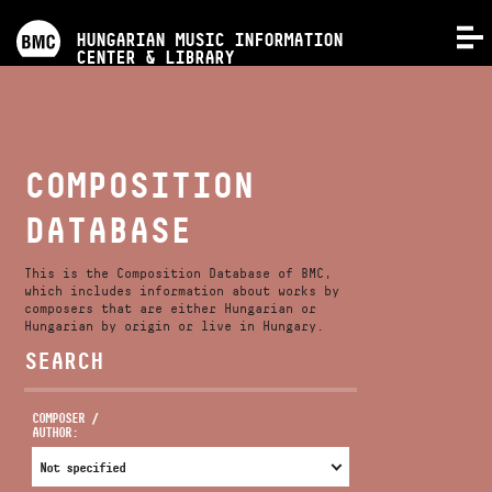
PROGRAMS
HUNGARIAN MUSIC INFORMATION
MENU
CENTER & LIBRARY
COMPETITIONS
TRAININGS
COMPOSITION
DATABASE
RELEASES
This is the Composition Database of BMC,
ABOUT US
which includes information about works by
composers that are either Hungarian or
Hungarian by origin or live in Hungary.
SEARCH
CONTACT
COMPOSER /
AUTHOR:
VIDEO GALLERY