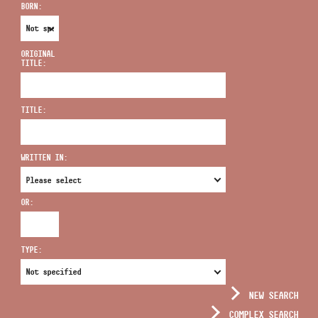
BORN:
ORIGINAL
TITLE:
ADDRESS
TITLE:
EMAIL
infokozpont@bmc.hu
WRITTEN IN:
PHONE
OR:
OPENING HOURS
TYPE:
NEW SEARCH
COMPLEX SEARCH